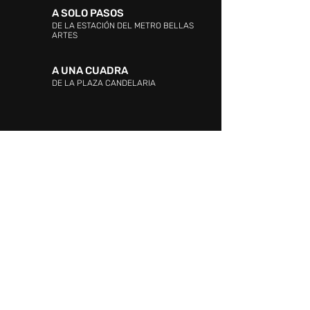
A SOLO PASOS
DE LA ESTACIÓN DEL METRO BELLAS
ARTES
A UNA CUADRA
DE LA PLAZA CANDELARIA
DIRECCIÓN:
Entre las Avenidas Andrés Bello,
Vollmer, Este 0 y La Industria. La Candelaria,
Caracas.
ATENCIÓN AL CLIENTE:
WHATSAPP:
+58 424 217.34.15
PROMOCIÓN Y EVENTOS:
+58 424 217.34.15
ATENCIÓN AL CLIENTE: