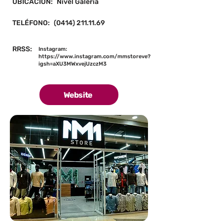
UBICACIÓN:
Nivel Galeria
TELÉFONO:
(0414) 211.11.69
RRSS:
Instagram:
https://www.instagram.com/mmstoreve?
igsh=aXU3MWxvejUzczM3
Website