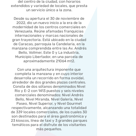
del centro de la ciudad, con horarios
extendidos y variedad de locales, que presta
un servicio único a la zona.
Desde su apertura el 30 de noviembre de
2022, dio un nuevo inicio a la era de la
modernidad de los centros comerciales en
Venezuela. Reúne afamadas franquicias
internacionales y marcas nacionales de
gran trayectoria. Está ubicado en la ciudad
de Caracas, parroquia la Candelaria, en la
manzana comprendida entre las Av. Andrés
Bello, Vollmer, Este 0 y La industria,
Municipio Libertador, en una parcela de
aproximadamente 21064 mt2.
Con una arquitectura imponente que
completa la manzana y en cuyo interior
desarrolla un recorrido en forma ovoidal,
alrededor de dos grandes plazas centrales.
Consta de dos sótanos denominados Nivel
Rio y E-2 con 1413 puestos y seis niveles
comerciales denominados: Nivel Andrés
Bello, Nivel Miranda, Nivel Galería, Nivel
Paseo, Nivel Superior, y Nivel Gourmet
respectivamente, alcanzando una totalidad
de 339 locales comerciales, de los cuales 30
son destinados para el área gastronómica y
23 kioscos, línea de taxi y 3 grandes parques
temáticos para el disfrute de los visitantes
más pequeños.