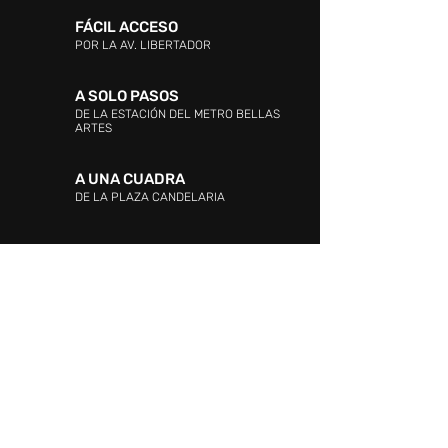
FÁCIL ACCESO
POR LA AV. LIBERTADOR
A SOLO PASOS
DE LA ESTACIÓN DEL METRO BELLAS
ARTES
A UNA CUADRA
DE LA PLAZA CANDELARIA
DIRECCIÓN:
Entre las Avenidas Andrés Bello,
Vollmer, Este 0 y La Industria. La Candelaria,
Caracas.
ATENCIÓN AL CLIENTE: