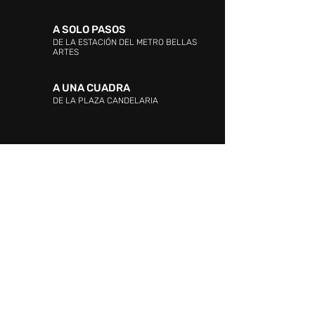
A SOLO PASOS
DE LA ESTACIÓN DEL METRO BELLAS
ARTES
A UNA CUADRA
DE LA PLAZA CANDELARIA
DIRECCIÓN:
Entre las Avenidas Andrés Bello,
Vollmer, Este 0 y La Industria. La Candelaria,
Caracas.
ATENCIÓN AL CLIENTE:
WHATSAPP:
+58 424 217.34.15
PROMOCIÓN Y EVENTOS:
+58 424 217.34.15