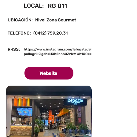
LOCAL:
RG 011
UBICACIÓN:
Nivel Zona Gourmet
TELÉFONO:
(0412) 759.20.31
RRSS:
https://www.instagram.com/lafogatadel
pollogrill?igsh=MXh2bnh0ZzIxMWh1OQ==
Website