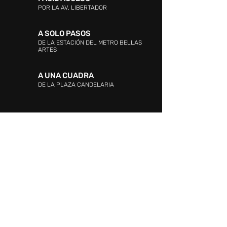
POR LA AV. LIBERTADOR
A SOLO PASOS
DE LA ESTACIÓN DEL METRO BELLAS
ARTES
A UNA CUADRA
DE LA PLAZA CANDELARIA
DIRECCIÓN:
Entre las Avenidas Andrés Bello,
Vollmer, Este 0 y La Industria. La Candelaria,
Caracas.
ATENCIÓN AL CLIENTE:
WHATSAPP:
+58 424 217.34.15