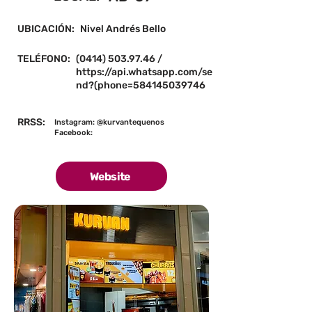
UBICACIÓN:
Nivel Andrés Bello
TELÉFONO:
(0414) 503.97.46
/
https://api.whatsapp.com/se
nd?(phone=584145039746
RRSS:
Instagram: @kurvantequenos
Facebook:
Website