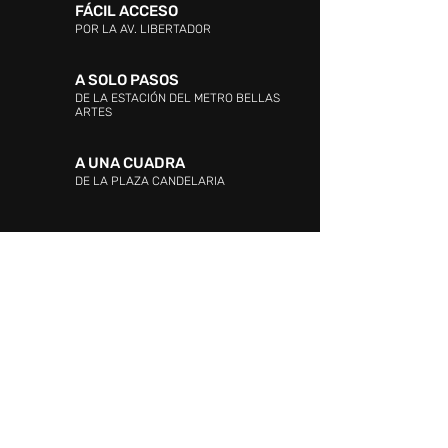
FÁCIL ACCESO
POR LA AV. LIBERTADOR
A SOLO PASOS
DE LA ESTACIÓN DEL METRO BELLAS
ARTES
A UNA CUADRA
DE LA PLAZA CANDELARIA
DIRECCIÓN:
Entre las Avenidas Andrés Bello,
Vollmer, Este 0 y La Industria. La Candelaria,
Caracas.
ATENCIÓN AL CLIENTE: