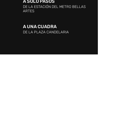
A SOLO PASOS
DE LA ESTACIÓN DEL METRO BELLAS
ARTES
A UNA CUADRA
DE LA PLAZA CANDELARIA
DIRECCIÓN:
Entre las Avenidas Andrés Bello,
Vollmer, Este 0 y La Industria. La Candelaria,
Caracas.
ATENCIÓN AL CLIENTE:
WHATSAPP:
+58 424 217.34.15
PROMOCIÓN Y EVENTOS:
+58 424 217.34.15
ATENCIÓN AL CLIENTE: