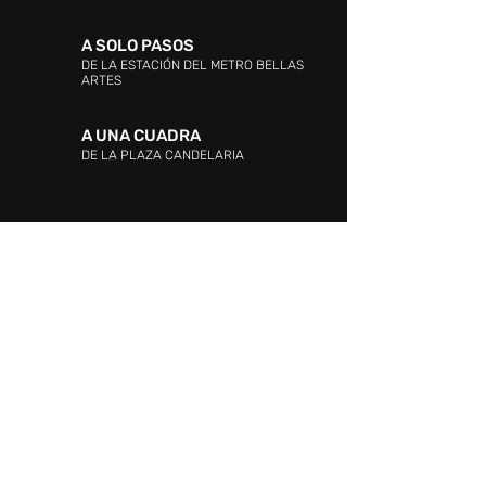
A SOLO PASOS
DE LA ESTACIÓN DEL METRO BELLAS
ARTES
A UNA CUADRA
DE LA PLAZA CANDELARIA
DIRECCIÓN:
Entre las Avenidas Andrés Bello,
Vollmer, Este 0 y La Industria. La Candelaria,
Caracas.
ATENCIÓN AL CLIENTE:
WHATSAPP:
+58 424 217.34.15
PROMOCIÓN Y EVENTOS:
+58 424 217.34.15