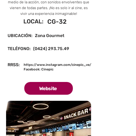
medio de la acción, con sonidos envolventes que
vienen de todas partes. ¡No es solo ir al cine, es
vivir una experiencia inimaginable!
LOCAL:
CG-32
UBICACIÓN:
Zona Gourmet
TELÉFONO:
(0424) 293.75.49
RRSS:
https://www.instagram.com/cinepic_ve/
Facebook: Cinepic
Website