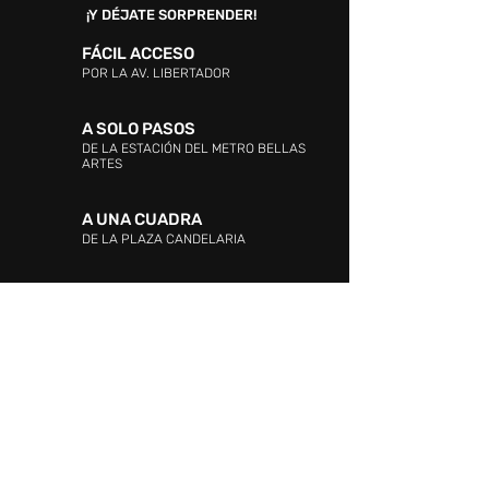
¡Y DÉJATE SORPRENDER!
FÁCIL ACCESO
POR LA AV. LIBERTADOR
A SOLO PASOS
DE LA ESTACIÓN DEL METRO BELLAS
ARTES
A UNA CUADRA
DE LA PLAZA CANDELARIA
DIRECCIÓN:
Entre las Avenidas Andrés Bello,
Vollmer, Este 0 y La Industria. La Candelaria,
Caracas.