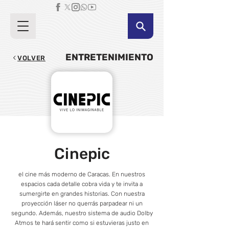
ENTRETENIMIENTO
VOLVER
Cinepic
el cine más moderno de Caracas. En nuestros
espacios cada detalle cobra vida y te invita a
sumergirte en grandes historias. Con nuestra
proyección láser no querrás parpadear ni un
segundo. Además, nuestro sistema de audio Dolby
Atmos te hará sentir como si estuvieras justo en