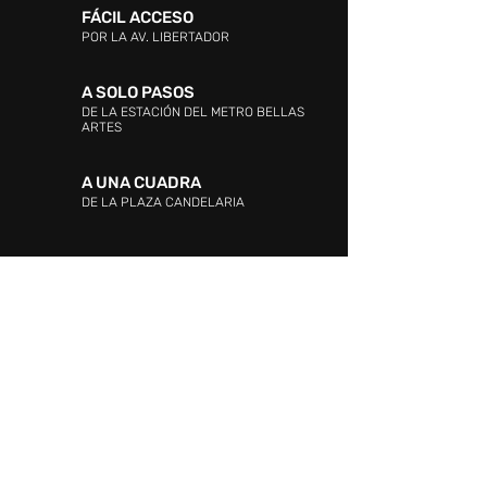
FÁCIL ACCESO
POR LA AV. LIBERTADOR
A SOLO PASOS
DE LA ESTACIÓN DEL METRO BELLAS
ARTES
A UNA CUADRA
DE LA PLAZA CANDELARIA
DIRECCIÓN:
Entre las Avenidas Andrés Bello,
Vollmer, Este 0 y La Industria. La Candelaria,
Caracas.
ATENCIÓN AL CLIENTE: