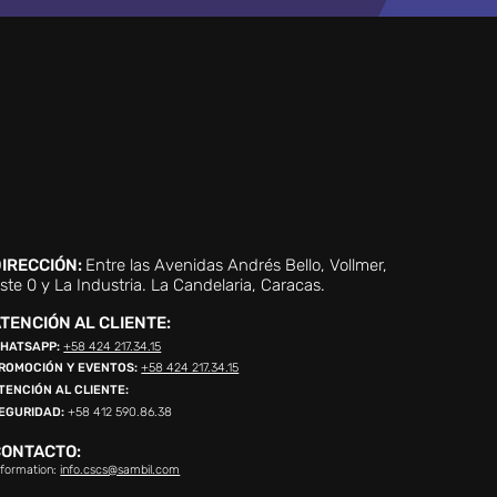
IRECCIÓN:
Entre las Avenidas Andrés Bello, Vollmer,
ste 0 y La Industria. La Candelaria, Caracas.
TENCIÓN AL CLIENTE:
HATSAPP:
+58 424 217.34.15
ROMOCIÓN Y EVENTOS:
+58 424 217.34.15
TENCIÓN AL CLIENTE:
EGURIDAD:
+58 412 590.86.38
CONTACTO:
nformation:
info.cscs@sambil.com