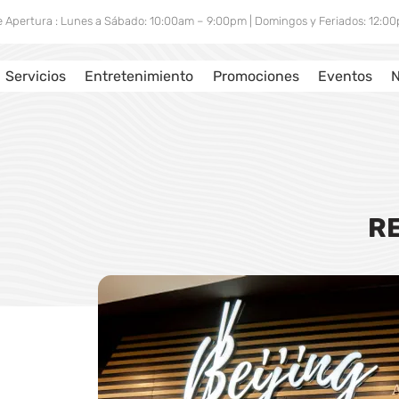
e Apertura : Lunes a Sábado: 10:00am – 9:00pm | Domingos y Feriados: 12:
Servicios
Entretenimiento
Promociones
Eventos
N
R