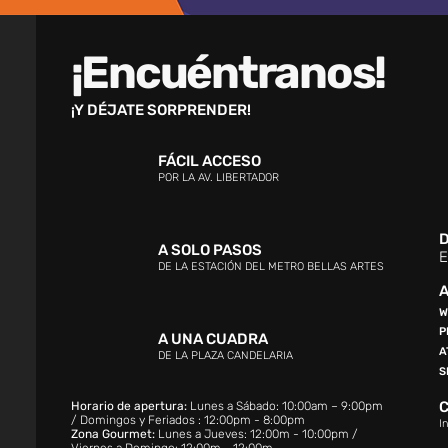
¡Encuéntranos!
¡Y DÉJATE SORPRENDER!
FÁCIL ACCESO
POR LA AV. LIBERTADOR
D
A SOLO PASOS
E
DE LA ESTACIÓN DEL METRO BELLAS ARTES
A
W
P
A UNA CUADRA
A
DE LA PLAZA CANDELARIA
S
Horario de apertura:
Lunes a Sábado: 10:00am – 9:00pm
/ Domingos y Feriados : 12:00pm - 8:00pm
I
Zona Gourmet:
Lunes a Jueves: 12:00m - 10:00pm /