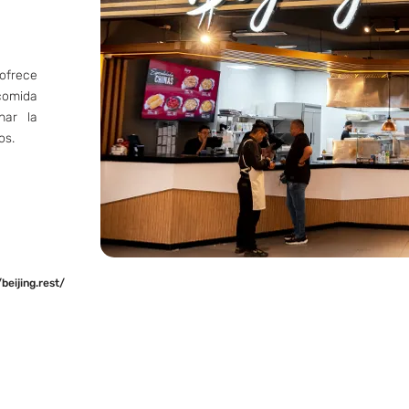
ofrece
comida
nar la
os.
eijing.rest/