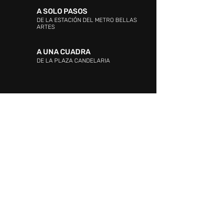
A SOLO PASOS
DE LA ESTACIÓN DEL METRO BELLAS
ARTES
A UNA CUADRA
DE LA PLAZA CANDELARIA
DIRECCIÓN:
Entre las Avenidas Andrés Bello,
Vollmer, Este 0 y La Industria. La Candelaria,
Caracas.
ATENCIÓN AL CLIENTE:
WHATSAPP:
+58 424 217.34.15
PROMOCIÓN Y EVENTOS:
+58 424 217.34.15
ATENCIÓN AL CLIENTE: