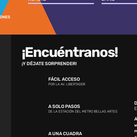
IONES
¡Encuéntranos!
¡Y DÉJATE SORPRENDER!
FÁCIL ACCESO
POR LA AV. LIBERTADOR
D
A SOLO PASOS
E
DE LA ESTACIÓN DEL METRO BELLAS ARTES
A
W
P
A UNA CUADRA