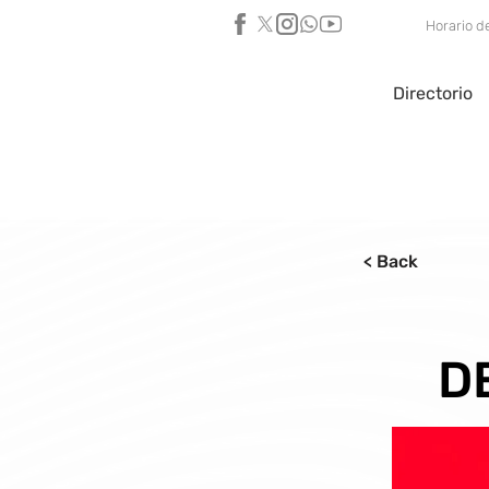
Horario d
Directorio
< Back
D