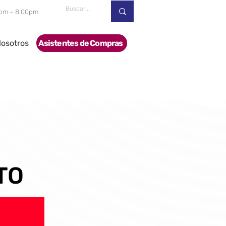
00pm – 8:00pm
osotros
Asistentes de Compras
TO