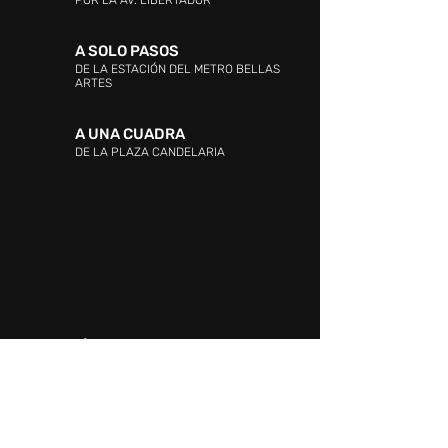
POR LA AV. LIBERTADOR
A SOLO PASOS
DE LA ESTACIÓN DEL METRO BELLAS
ARTES
A UNA CUADRA
DE LA PLAZA CANDELARIA
DIRECCIÓN:
Entre las Avenidas Andrés Bello,
Vollmer, Este 0 y La Industria. La Candelaria,
Caracas.
ATENCIÓN AL CLIENTE:
WHATSAPP:
+58 424 217.34.15
PROMOCIÓN Y EVENTOS:
+58 424 217.34.15